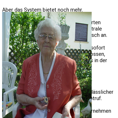
Aber das System bietet noch mehr.
Wenn Sie sich innerhalb eines vereinbarten
Zeitraums nicht bei der Hausnotrufzentrale
gemeldet haben, ruft man Sie automatisch an.
Sind Sie dann nicht erreichbar, kommt sofort
Hilfe zu Ihnen - es ist damit ausgeschlossen,
dass Sie (z. B. nach einem Sturz) hilflos in der
Wohnung liegen.
Nähere Informationen erhalten Sie hier.
Das Deutsche Rote Kreuz ist unser verlässlicher
Kooperationspartner in Sachen Hausnotruf.
Die Abwicklung bis zur Installation übernehmen
natürlich gerne wir für Sie.